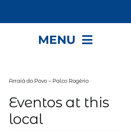
Ir
para
o
conteúdo
MENU
Sergipe é o País do Forró
Programação
Arraiá do Povo – Palco Rogério
« Todos Eventos
Eventos at this
local