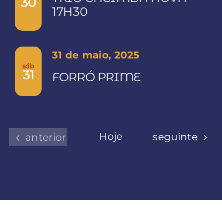
30
17H30
31 de maio, 2025
sáb
31
FORRÓ PRIME
Hoje
Eventos
Eventos
seguinte
anterior