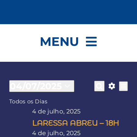
Ir
para
o
conteúdo
MENU
Sergipe é o País do Forró
Programação
Eventos
04/07/2025
Na
Pesqu
Dia
Procurar
do
Selecione
Mostrar
eventos
Todos os Dias
a
vis
filtros
e
for
data.
4 de julho, 2025
Eve
LARESSA ABREU – 18H
nave
4 de julho, 2025