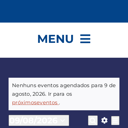
Ir
para
o
conteúdo
MENU
Sergipe é o País do Forró
Programação
Eventos
Nenhuns eventos agendados para 9 de
agosto, 2026. Ir para os
Notice
for
próximoseventos
.
09/08/2026
Na
Dia
Procurar